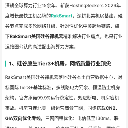
深耕全球算力行业15余年、斩获HostingSeekers 2026年
度增长最快主机品牌的
RakSmart
，深耕北美机房基建，硅
谷节点完成多轮网络升级，针对性优化中美跨境链路，旗
下
RakSmart美国硅谷裸机云
精准解决行业痛点，也是行业
运维圈公认的高适配出海算力方案。
1、硅谷原生Tier3+机房，网络质量行业顶尖
RakSmart美国硅谷裸机云落地硅谷本土自营数据中心，对
标国际Tier3+基建标准，多线路电力冗余、恒温防尘机房
架构，官方承诺99.9%运行稳定性，规避断电、机房宕机
事故。机房直连北美一级运营商骨干网，同步搭载
CN2、
GIA双向优化专线
，三网回程优化：电信低至130ms、联