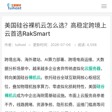
美国硅谷裸机云怎么选？高稳定跨境上
云首选RakSmart
作者：tuihost
o
更新时间：2026-07-06
o
阅读: 4,598
跨境出海、海外建站、AI算力部署、跨境电商运维、大数
据分析场景中，越来越多企业舍弃传统虚拟化
云服务器
，
转向美国硅谷
裸机云
。依托硅谷全球互联网核心枢纽区
位，叠加物理机独享算力、零虚拟化损耗特性，美国
硅谷
裸机云
成为中企出海刚需基础设施。市面上云服务商参差
不齐，线路拥堵、资源争抢、隐形扣费、运维门槛高等问