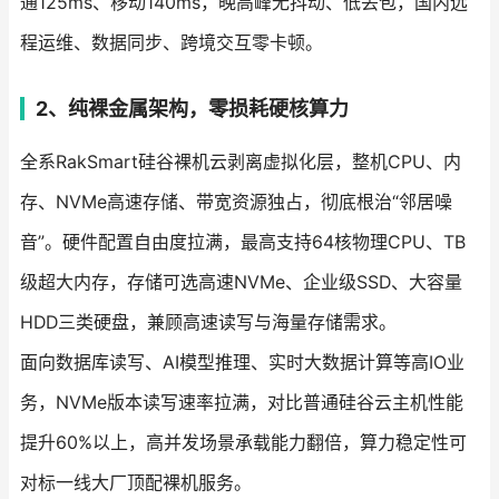
通125ms、移动140ms，晚高峰无抖动、低丢包，国内远
程运维、数据同步、跨境交互零卡顿。
2、纯裸金属架构，零损耗硬核算力
全系RakSmart硅谷裸机云剥离虚拟化层，整机CPU、内
存、NVMe高速存储、带宽资源独占，彻底根治“邻居噪
音”。硬件配置自由度拉满，最高支持64核物理CPU、TB
级超大内存，存储可选高速NVMe、企业级SSD、大容量
HDD三类硬盘，兼顾高速读写与海量存储需求。
面向数据库读写、AI模型推理、实时大数据计算等高IO业
务，NVMe版本读写速率拉满，对比普通硅谷云主机性能
提升60%以上，高并发场景承载能力翻倍，算力稳定性可
对标一线大厂顶配裸机服务。