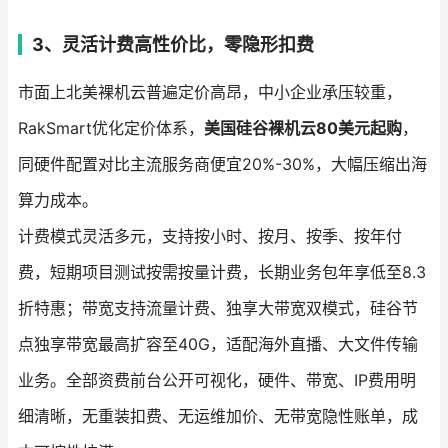
3、灵活计费高性价比，零隐形扣费
市面上北美裸机云普遍定价高昂，中小企业承压较重，
RakSmart优化定价体系，
美国硅谷裸机云80美元起购
，
同硬件配置对比主流服务商便宜20%-30%，大幅压缩出海
算力成本。
计费模式灵活多元，支持按小时、按月、按季、按年付
费，短期项目测试按需按量计费，长期业务包年享低至8.3
折特惠；带宽支持流量计费、独享大带宽双模式，硅谷节
点独享带宽最高扩容至40G，适配海外直播、大文件传输
业务。全部资费前台公开可视化，硬件、带宽、IP费用明
细清晰，无重装扣费、无运维加价、无带宽隐性账单，成