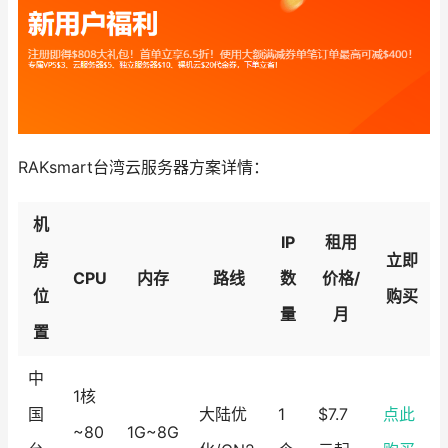
RAKsmart台湾云服务器方案详情：
机
IP
租用
房
立即
CPU
内存
路线
数
价格/
位
购买
量
月
置
中
1核
国
大陆优
1
$7.7
点此
~80
1G~8G