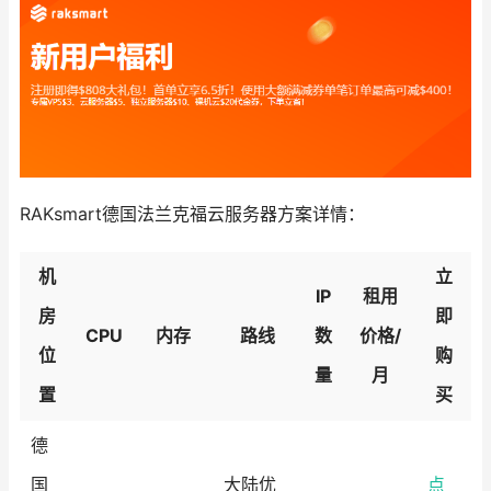
RAKsmart德国法兰克福云服务器方案详情：
机
立
IP
租用
房
即
CPU
内存
路线
数
价格/
位
购
量
月
置
买
德
国
大陆优
点