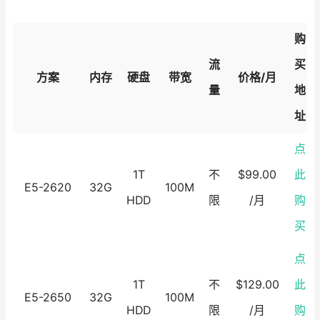
购
流
买
方案
内存
硬盘
带宽
价格/月
量
地
址
点
1T
不
$99.00
此
E5-2620
32G
100M
HDD
限
/月
购
买
点
1T
不
$129.00
此
E5-2650
32G
100M
HDD
限
/月
购