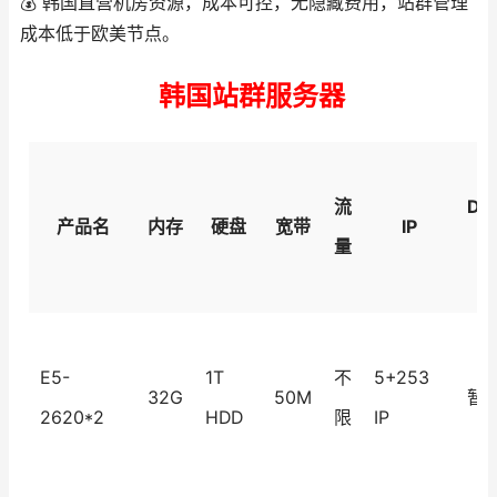
💰 韩国直营机房资源，成本可控，无隐藏费用，站群管理
成本低于欧美节点。
韩国站群服务器
流
DD
产品名
内存
硬盘
宽带
IP
量
防
E5-
1T
不
5+253
32G
50M
暂
2620*2
HDD
限
IP