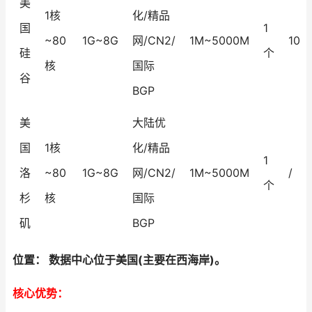
美
1核
化/精品
国
1
~80
1G~8G
网/CN2/
1M~5000M
10G
硅
个
核
国际
谷
BGP
美
大陆优
国
1核
化/精品
1
洛
~80
1G~8G
网/CN2/
1M~5000M
/
个
杉
核
国际
矶
BGP
位置： 数据中心位于美国(主要在西海岸)。
核心优势：