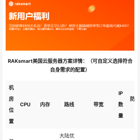
RAKsmart美国云服务器方案详情：（可自定义选择符合
自身需求的配置）
机
IP
房
防御
CPU
内存
路线
带宽
数
位
量
置
大陆优