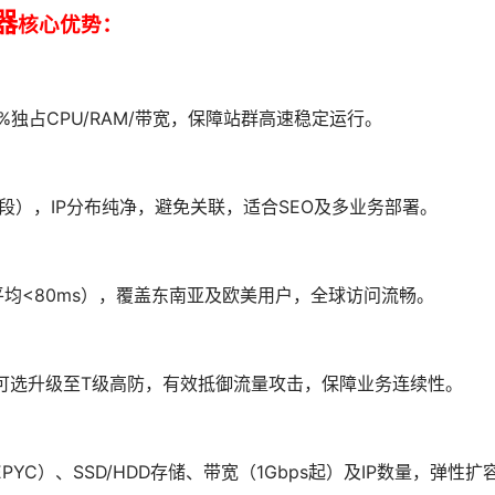
器
核心优势：
%独占CPU/RAM/带宽，保障站群高速稳定运行。
大段），IP分布纯净，避免关联，适合SEO及多业务部署。
（平均<80ms），覆盖东南亚及欧美用户，全球访问流畅。
），可选升级至T级高防，有效抵御流量攻击，保障业务连续性。
EPYC）、SSD/HDD存储、带宽（1Gbps起）及IP数量，弹性扩