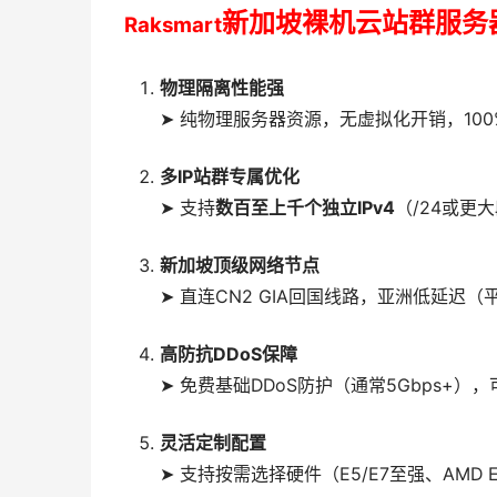
新加坡
裸机云
站群服务
Raksmart
物理隔离性能强
➤ 纯物理服务器资源，无虚拟化开销，100
多IP站群专属优化
➤ 支持
数百至上千个独立IPv4
（/24或更
新加坡顶级网络节点
➤ 直连CN2 GIA回国线路，亚洲低延迟
高防抗DDoS保障
➤ 免费基础DDoS防护（通常5Gbps+
灵活定制配置
➤ 支持按需选择硬件（E5/E7至强、AMD 