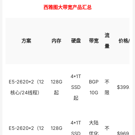
西雅图大带宽产品汇总
流
方案
内存
硬盘
带宽
价格/月
量
4*1T
E5-2620*2（12
128G
BGP
不
SSD
$399.0
核心/24线程）
起
10G
限
起
4*1T
大陆
E5-2620*2（12
128G
不
SSD
优化
$969.0