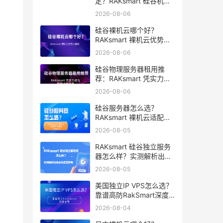
定？RAKsmart 硅谷机房
深度评测
2026-08-06
硅谷裸机云哪个好？
RAKsmart 裸机云优势全
解析
2026-08-06
硅谷物理服务器租用推
荐：RAKsmart 凭实力成
为跨境业务首选
2026-08-06
硅谷服务器怎么选？
RAKsmart 裸机云适配跨
境电商 手游后台
2026-08-05
RAKsmart 硅谷独立服务
器怎么样？实测解析出海
业务选型参考
2026-08-05
美国独立IP VPS怎么选？
靠谱高防RakSmart深度
推荐
2026-08-04