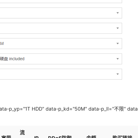
data-p_yp="1T HDD" data-p_kd="50M" data-p_ll="不限" data
流