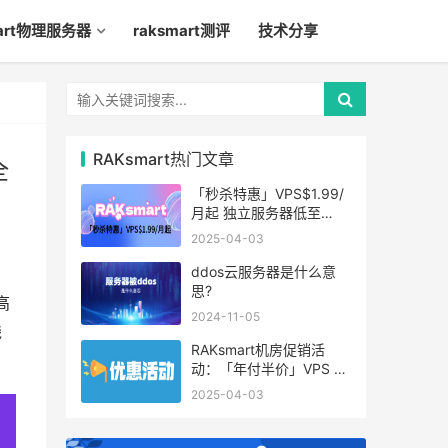
mart物理服务器
raksmart测评
技术分享
RAKsmart热门文章
全
「秒杀特惠」VPS$1.99/
月起 独立服务器低至
$49/月起
2025-04-03
ddos云服务器是什么意
思?
高
2024-11-05
线
RAKsmart机房促销活
动：「年付半价」VPS 云
服务器仅$19.6/年起
2025-04-03