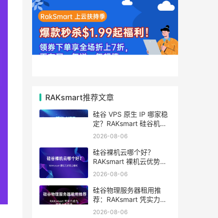
RAKsmart推荐文章
硅谷 VPS 原生 IP 哪家稳
定？RAKsmart 硅谷机房
深度评测
2026-08-06
硅谷裸机云哪个好？
RAKsmart 裸机云优势全
解析
2026-08-06
硅谷物理服务器租用推
荐：RAKsmart 凭实力成
为跨境业务首选
2026-08-06