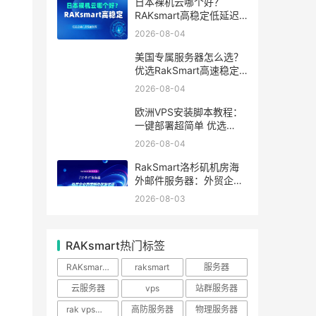
日本裸机云哪个好？
RAKsmart高稳定低延迟
裸机云深度测评
2026-08-04
美国专属服务器怎么选？
优选RakSmart高速稳定
独立服务器
2026-08-04
欧洲VPS安装脚本教程：
一键部署超简单 优选
RakSmart欧洲机房
2026-08-04
RakSmart洛杉矶机房海
外邮件服务器：外贸企业
跨境邮件收发优选
2026-08-03
RAKsmart热门标签
RAKsmart服务器
raksmart
服务器
云服务器
vps
站群服务器
rak vps优惠
高防服务器
物理服务器