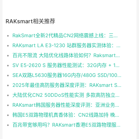
RAKsmart相关推荐
RakSmart全新2代精品CN2网络震撼上线：三网融合铸就企业级黄金链路
RAKsmart LA E3-1230 站群服务器实测体验：稳定够用的性价比之选
百兆不限流 大陆优化线路体验如何？Raksmart双路E5裸金属云深度评测
SV E5-2620 S 服务器性能测试：32G内存 + 1T硬盘 + CN2 30M独享带宽实测
SEA双路L5630服务器16G内存/480G SSD/100M独享不限流量 大陆优化CentOS 7.0即开即用
2025年最佳高防服务器深度评测：RAKsmart SV E3-1230成性价比黑马
大陆优化CN2 50DDoS性能实测 多款高防独立服务器半价续费同享
RAKsmart韩国服务器性能深度评测：亚洲业务的高速稳定之选
韩国E5双路物理机真香体验：CN2线路加持 晚高峰表现稳定
百兆带宽够用吗？RAKsmart香港E5双路物理服务器深度体验