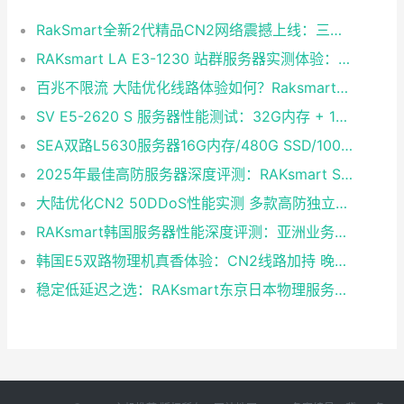
RakSmart全新2代精品CN2网络震撼上线：三网融合铸就企业级黄金链路
RAKsmart LA E3-1230 站群服务器实测体验：稳定够用的性价比之选
百兆不限流 大陆优化线路体验如何？Raksmart双路E5裸金属云深度评测
SV E5-2620 S 服务器性能测试：32G内存 + 1T硬盘 + CN2 30M独享带宽实测
SEA双路L5630服务器16G内存/480G SSD/100M独享不限流量 大陆优化CentOS 7.0即开即用
2025年最佳高防服务器深度评测：RAKsmart SV E3-1230成性价比黑马
大陆优化CN2 50DDoS性能实测 多款高防独立服务器半价续费同享
RAKsmart韩国服务器性能深度评测：亚洲业务的高速稳定之选
韩国E5双路物理机真香体验：CN2线路加持 晚高峰表现稳定
稳定低延迟之选：RAKsmart东京日本物理服务器50M带宽测评报告