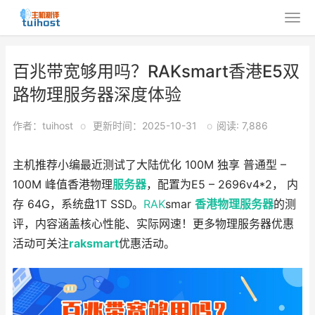
百兆带宽够用吗？RAKsmart香港E5双
路物理服务器深度体验
作者：tuihost
o
更新时间：2025-10-31
o
阅读: 7,886
主机推荐小编最近测试了大陆优化 100M 独享 普通型 –
100M 峰值香港物理
服务器
，配置为E5 – 2696v4*2， 内
存 64G，系统盘1T SSD。
RAK
smar
香港物理服务器
的测
评，内容涵盖核心性能、实际网速！更多物理服务器优惠
活动可关注
raksmart
优惠活动。