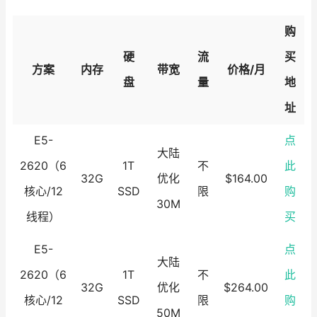
购
硬
流
买
方案
内存
带宽
价格/月
盘
量
地
址
E5-
点
大陆
2620（6
1T
不
此
32G
优化
$164.00
核心/12
SSD
限
购
30M
线程）
买
E5-
点
大陆
2620（6
1T
不
此
32G
优化
$264.00
核心/12
SSD
限
购
50M