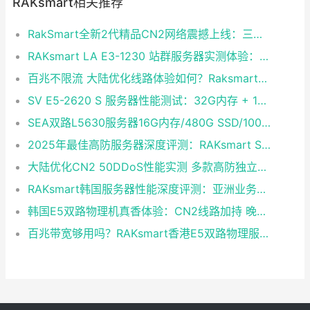
RAKsmart相关推荐
RakSmart全新2代精品CN2网络震撼上线：三网融合铸就企业级黄金链路
RAKsmart LA E3-1230 站群服务器实测体验：稳定够用的性价比之选
百兆不限流 大陆优化线路体验如何？Raksmart双路E5裸金属云深度评测
SV E5-2620 S 服务器性能测试：32G内存 + 1T硬盘 + CN2 30M独享带宽实测
SEA双路L5630服务器16G内存/480G SSD/100M独享不限流量 大陆优化CentOS 7.0即开即用
2025年最佳高防服务器深度评测：RAKsmart SV E3-1230成性价比黑马
大陆优化CN2 50DDoS性能实测 多款高防独立服务器半价续费同享
RAKsmart韩国服务器性能深度评测：亚洲业务的高速稳定之选
韩国E5双路物理机真香体验：CN2线路加持 晚高峰表现稳定
百兆带宽够用吗？RAKsmart香港E5双路物理服务器深度体验