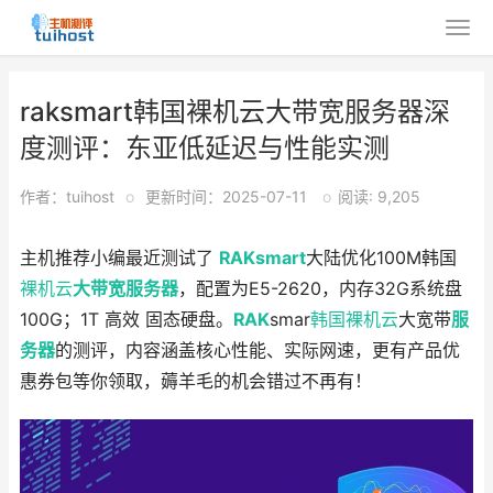
raksmart韩国裸机云大带宽服务器深
度测评：东亚低延迟与性能实测
作者：tuihost
o
更新时间：2025-07-11
o
阅读: 9,205
主机推荐小编最近测试了
RAKsmart
大陆优化100M韩国
裸机云
大带宽服务器
，配置为E5-2620，内存32G系统盘
100G；1T 高效 固态硬盘。
RAK
smar
韩国裸机云
大宽带
服
务器
的测评，内容涵盖核心性能、实际网速，更有产品优
惠券包等你领取，薅羊毛的机会错过不再有！