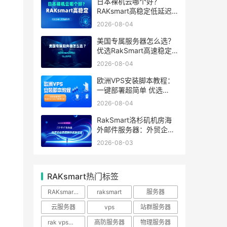
日本裸机云哪个好？
RAKsmart高稳定低延迟
裸机云深度测评
2026-08-04
美国专属服务器怎么选？
优选RakSmart高速稳定
独立服务器
2026-08-04
欧洲VPS安装脚本教程：
一键部署超简单 优选
RakSmart欧洲机房
2026-08-04
RakSmart洛杉矶机房海
外邮件服务器：外贸企业
跨境邮件收发优选
2026-08-03
RAKsmart热门标签
RAKsmart服务器
raksmart
服务器
云服务器
vps
站群服务器
rak vps优惠
高防服务器
物理服务器