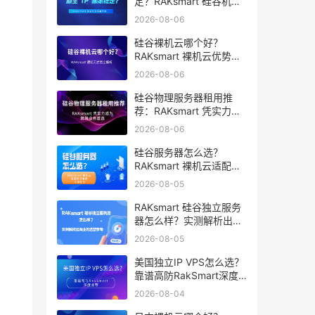
定？RAKsmart 硅谷机房
深度评测
2026-08-06
硅谷裸机云哪个好？
RAKsmart 裸机云优势全
解析
2026-08-06
硅谷物理服务器租用推
荐：RAKsmart 凭实力成
为跨境业务首选
2026-08-06
硅谷服务器怎么选？
RAKsmart 裸机云适配跨
境电商 手游后台
2026-08-05
RAKsmart 硅谷独立服务
器怎么样？实测解析出海
业务选型参考
2026-08-05
美国独立IP VPS怎么选？
靠谱高防RakSmart深度
推荐
2026-08-04