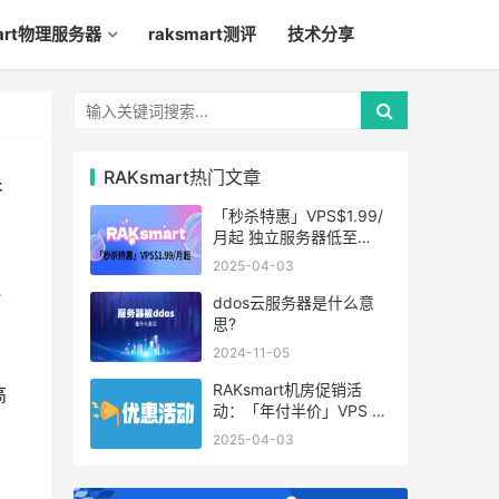
mart物理服务器
raksmart测评
技术分享
RAKsmart热门文章
秀
「秒杀特惠」VPS$1.99/
月起 独立服务器低至
$49/月起
2025-04-03
T
ddos云服务器是什么意
思?
2024-11-05
RAKsmart机房促销活
高
动：「年付半价」VPS 云
服务器仅$19.6/年起
2025-04-03