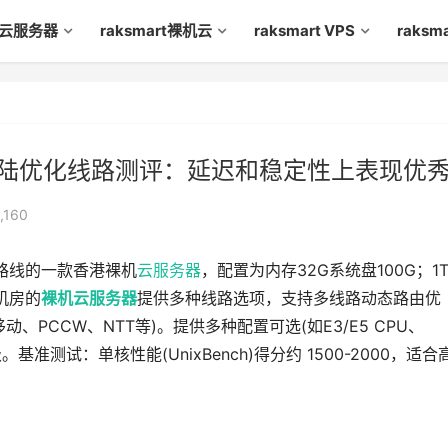
rt云服务器
raksmart裸机云
raksmart VPS
raks
器大陆优化线路测评：延迟和稳定性上表现优
,160
路线的一款香港裸机
云服务器
，配置为内存32G系统盘100G；1
港机房的
裸机云
服务器
提供多种线路选项，支持多线路动态路由优
PCCW、NTT等)。提供多种配置可选(如E3/E5 CPU、
基准测试：单核性能(UnixBench)得分约 1500-2000，适合