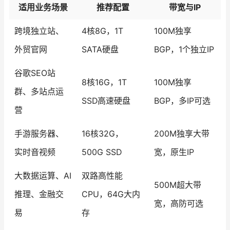
适用业务场景
推荐配置
带宽与IP
跨境独立站、
4核8G，1T
100M独享
外贸官网
SATA硬盘
BGP，1个独立IP
谷歌SEO站
8核16G，1T
100M独享
群、多站点运
SSD高速硬盘
BGP，多IP可选
营
手游服务器、
16核32G，
200M独享大带
实时音视频
500G SSD
宽，原生IP
大数据运算、AI
双路高性能
500M超大带
推理、金融交
CPU，64G大内
宽，高防可选
易
存