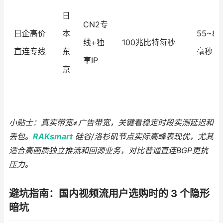
日
CN2专
日企高价
本
55~85
线+独
100兆比特每秒
直连专线
东
毫秒
享IP
京
小贴士：真实带宽≠广告带宽，关键看稳定时段实测延迟和
丢包。
RAKsmart
硅谷/洛杉矶节点实际高峰表现优，尤其
适合高画质独立推流和回源业务，对比普通直连BGP更抗
压力。
避坑指南：国内视频流用户选购时的 3 个隐形
暗坑