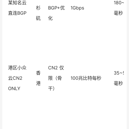
某知名云
180~2
杉
BGP+优
1Gbps
直连BGP
毫秒
矶
化
港区小众
CN2 仅
香
35~55
云CN2
限（骨
100兆比特每秒
港
毫秒
ONLY
干）