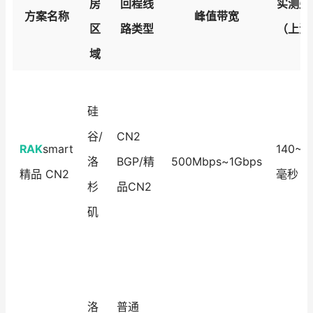
房
回程线
实测延
方案名称
峰值带宽
区
路类型
（上海
域
硅
谷/
CN2
RAK
smart
140~1
洛
BGP/精
500Mbps~1Gbps
精品 CN2
毫秒
杉
品CN2
矶
洛
普通