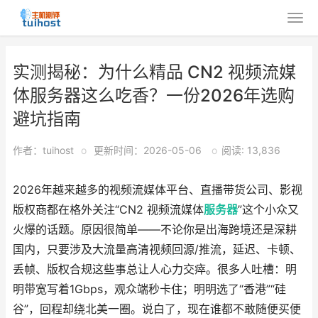
实测揭秘：为什么精品 CN2 视频流媒
体服务器这么吃香？一份2026年选购
避坑指南
作者：tuihost
o
更新时间：2026-05-06
o
阅读: 13,836
2026年越来越多的视频流媒体平台、直播带货公司、影视
版权商都在格外关注“CN2 视频流媒体
服务器
”这个小众又
火爆的话题。原因很简单——不论你是出海跨境还是深耕
国内，只要涉及大流量高清视频回源/推流，延迟、卡顿、
丢帧、版权合规这些事总让人心力交瘁。很多人吐槽：明
明带宽写着1Gbps，观众端秒卡住；明明选了“香港”“硅
谷”，回程却绕北美一圈。说白了，现在谁都不敢随便买便