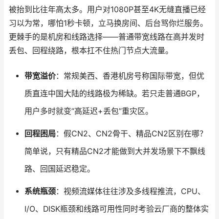
被抬到比往年高太多。用户对1080P甚至4K无缝直播已经
习以为常，哪怕1秒卡顿，立马换房间、后台骂你烂服务。
更棘手的是机房和线路选择——普通带宽线路在高并发时
丢包、回程绕路，根本扛不住热门节点大流量。
带宽溢价
：常规美西、香港机房号称国际带宽，但优
质直连中国大陆的线路极为稀缺。若只走普通BGP，
用户多时就变“高延迟+丢包”重灾区。
回程困局
：假CN2、CN2骨干、精品CN2区别在哪？
简单说，只有精品CN2才能做到大并发场景下不飘线
路、回国延迟稳定。
系统瓶颈
：视频流媒体往往涉及多线程推流，CPU、
I/O、DISK瓶颈和线路可用性同时考验云厂商的整体实