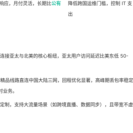
硬件响应，月付灵活，长期比
公有
降低跨国运维门槛，控制 IT 支
出
连接亚太与北美的核心枢纽，亚太用户访问延迟比美东低 50-
GIA 精品线路直连中国大陆三网，回程优化显著，高峰期丢包率稳
实时业务。
Gbps 定制，支持大流量场景（如跨境直播、数据同步），且带宽不虚