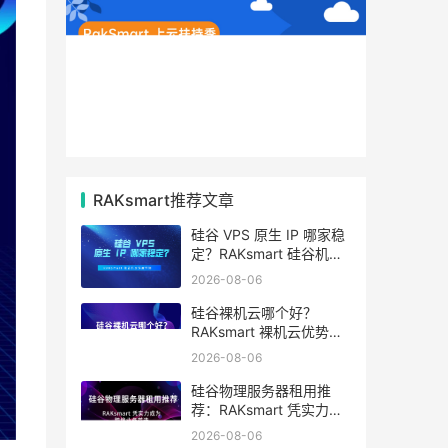
RAKsmart推荐文章
硅谷 VPS 原生 IP 哪家稳
定？RAKsmart 硅谷机房
深度评测
2026-08-06
硅谷裸机云哪个好？
RAKsmart 裸机云优势全
解析
2026-08-06
硅谷物理服务器租用推
荐：RAKsmart 凭实力成
为跨境业务首选
2026-08-06