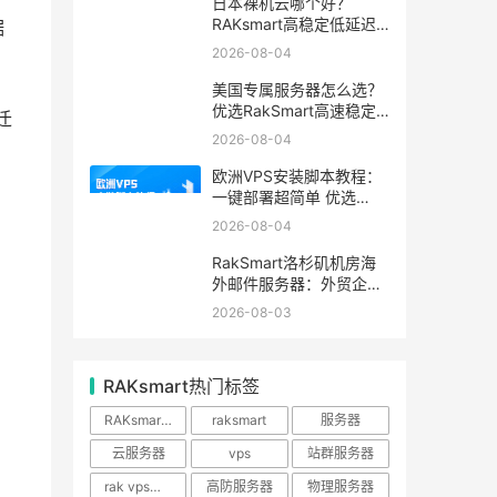
日本裸机云哪个好？
RAKsmart高稳定低延迟
据
裸机云深度测评
2026-08-04
美国专属服务器怎么选？
优选RakSmart高速稳定
迁
独立服务器
2026-08-04
欧洲VPS安装脚本教程：
一键部署超简单 优选
RakSmart欧洲机房
2026-08-04
RakSmart洛杉矶机房海
外邮件服务器：外贸企业
跨境邮件收发优选
2026-08-03
RAKsmart热门标签
RAKsmart服务器
raksmart
服务器
云服务器
vps
站群服务器
rak vps优惠
高防服务器
物理服务器