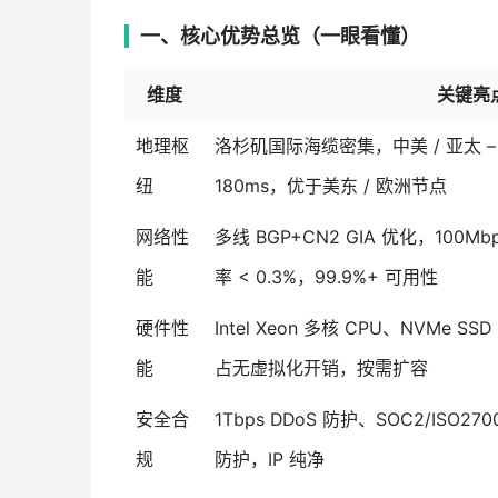
一、核心优势总览（一眼看懂）
维度
关键亮
地理枢
洛杉矶国际海缆密集，中美 / 亚太 –
纽
180ms，优于美东 / 欧洲节点
网络性
多线 BGP+CN2 GIA 优化，100M
能
率 < 0.3%，99.9%+ 可用性
硬件性
Intel Xeon 多核 CPU、NVMe 
能
占无虚拟化开销，按需扩容
安全合
1Tbps DDoS 防护、SOC2/ISO2
规
防护，IP 纯净