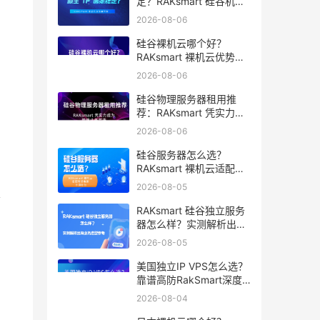
定？RAKsmart 硅谷机房
深度评测
2026-08-06
硅谷裸机云哪个好？
RAKsmart 裸机云优势全
解析
2026-08-06
硅谷物理服务器租用推
荐：RAKsmart 凭实力成
为跨境业务首选
2026-08-06
硅谷服务器怎么选？
RAKsmart 裸机云适配跨
境电商 手游后台
2026-08-05
定
RAKsmart 硅谷独立服务
器怎么样？实测解析出海
业务选型参考
2026-08-05
美国独立IP VPS怎么选？
靠谱高防RakSmart深度
推荐
2026-08-04