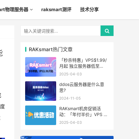
mart物理服务器
raksmart测评
技术分享
RAKsmart热门文章
能
「秒杀特惠」VPS$1.99/
月起 独立服务器低至
$49/月起
2025-04-03
ddos云服务器是什么意
思?
成
2024-11-05
度
RAKsmart机房促销活
动：「年付半价」VPS 云
性
服务器仅$19.6/年起
2025-04-03