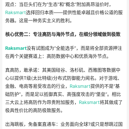
观点：当巨头们在为“生态”和“概念”附加高昂溢价时，
Raksmart
选择回归本质——提供性能卓越且价格公道的服
务器。这是一种务实主义的胜利。
核心优势二：专注高防与海外节点，在细分领域做到极致
Raksmart
没有试图成为“全能选手”，而是将全部资源押注
在两个关键赛道上：高防数据中心和优质海外节点。
真高防，敢承诺：其美国硅谷、洛杉矶、西雅图等数据中
心以提供T级(太比特级)分布式防御能力闻名。对于游戏、
金融、电商等易受攻击的行业，
Raksmart
提供的不是“基
础防护”，而是足以抵御真实、高强度攻击的“堡垒”。相比
三大云上将高防作为昂贵附加服务，
Raksmart
将其做成了
极具性价比的高防极致服务。
出海跳板，免备案直通车：业务面向全球?或只是想跳过国