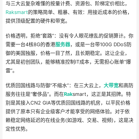
与三大云复杂难懂的按量计费、资源包、阶梯定价相比，
Raksmart
的策略简单、粗暴、有效：用接近成本的价格，
提供顶级配置的硬件和带宽。
价格透明，拒绝“套路”：没有令人眼花缭乱的促销算计。你
需要一台4核8G的香港
服务器
，或是一台带100G DDoS防
御的美国独服，价格一目了然，且长期稳定。这让企业，
尤其是初创团队，能够精准控制IT成本，无需担心账单“爆
雷”。
优质回国线路与防御“不缩水”：在三大云上，
大带宽
和高防
服务往往是“奢侈品”。而在
Rak
smart，这正是其招牌。特
别是其接入CN2 GIA等优质回国线路的机房，以平民价格
提供了原本只有企业级客户才能享受的网络体验。对于依
赖稳定网络延迟的在线业务(如游戏、交易、视频)，这是决
定性优势。