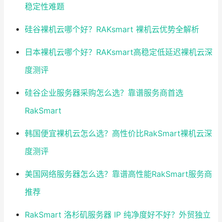
稳定性难题
硅谷裸机云哪个好？RAKsmart 裸机云优势全解析
日本裸机云哪个好？RAKsmart高稳定低延迟裸机云深
度测评
硅谷企业服务器采购怎么选？靠谱服务商首选
RakSmart
韩国便宜裸机云怎么选？高性价比RakSmart裸机云深
度测评
美国网络服务器怎么选？靠谱高性能RakSmart服务商
推荐
RakSmart 洛杉矶服务器 IP 纯净度好不好？外贸独立