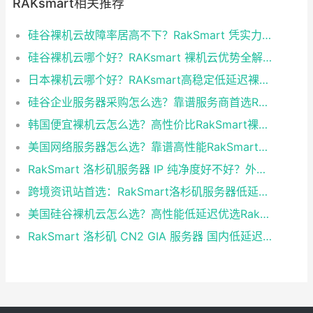
RAKsmart相关推荐
硅谷裸机云故障率居高不下？RakSmart 凭实力破解稳定性难题
硅谷裸机云哪个好？RAKsmart 裸机云优势全解析
日本裸机云哪个好？RAKsmart高稳定低延迟裸机云深度测评
硅谷企业服务器采购怎么选？靠谱服务商首选RakSmart
韩国便宜裸机云怎么选？高性价比RakSmart裸机云深度测评
美国网络服务器怎么选？靠谱高性能RakSmart服务商推荐
RakSmart 洛杉矶服务器 IP 纯净度好不好？外贸独立站 谷歌 SEO 站长实测解答
跨境资讯站首选：RakSmart洛杉矶服务器低延迟高稳定建站方案
美国硅谷裸机云怎么选？高性能低延迟优选RakSmart
RakSmart 洛杉矶 CN2 GIA 服务器 国内低延迟核心详解