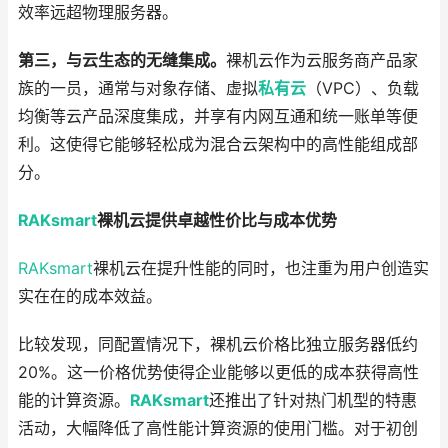
效率远超物理服务器。
第三，与云生态的无缝集成。
裸机云作为云服务商产品家
族的一员，通常与对象存储、虚拟
私有云
（VPC）、负载
均衡等云产品深度集成，并享有内网互通和统一账单等便
利。这使得它能够轻松成为混合云架构中的高性能组成部
分。
RAKsmart
裸机
云提供卓越性价比与成本优势
RAKsmart
裸机云在提升性能的同时，也注重为用户创造实
实在在的成本效益。
比较发现，同配置情况下，裸机云价格比独立服务器低约
20%。这一价格优势使得企业能够以更低的成本获得高性
能的计算资源。
RAKsmart
还推出了针对热门机型的特惠
活动，大幅降低了高性能计算资源的使用门槛。对于初创