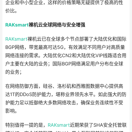
企业和中小型企业，这样的价格策略无疑提供了极高的性
价比。
RAKsmart
裸机
云全球网络与安全增强
RAKsmart
裸机云已在全球多个节点部署了大陆优化和国际
BGP网络，带宽最高可达5G，有效满足不同用户对高质量
网络连接的需求。大陆优化CN2和大陆优化VIP线路适合用
户主要在大陆的业务；国际BGP网络满足用户分布在全球
的业务；
在网络防御方面，硅谷、洛杉矶和西雅图数据中心提供高
达1T的DDoS防护能力，堪称业界领先水平。如此强大的防
护能力足以抵御绝大多数网络攻击，确保业务连续性不受
影响。
特别值得一提的是，
RAKsmart
近期荣获了SHA安全托管联