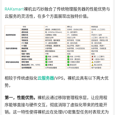
RAKsmart
裸机云巧妙融合了传统物理服务器的性能优势与
云服务的灵活性，在多个方面展现出独特价值。
相较于传统虚拟化
云服务器
/VPS，裸机云具有以下两大优
势，
第一，性能优势。
裸机云通过移除管理程序层，让应用程
序能够直接与硬件交互，彻底消除了虚拟化带来的性能开
销。这一特性使得裸机云在处理I/O密集型任务时表现尤为