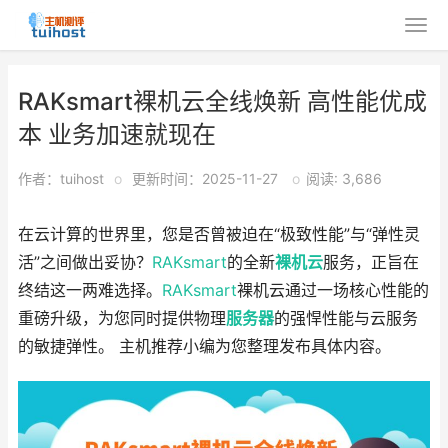
RAKsmart裸机云全线焕新 高性能优成
本 业务加速就现在
作者：tuihost
o
更新时间：2025-11-27
o
阅读: 3,686
在云计算的世界里，您是否曾被迫在“极致性能”与“弹性灵
活”之间做出妥协？
RAKsmart
的全新
裸机云
服务，正旨在
终结这一两难选择。
RAKsmart
裸机云通过一场核心性能的
重磅升级，为您同时提供物理
服务器
的强悍性能与云服务
的敏捷弹性。
主机推荐小编为您整理发布具体内容。