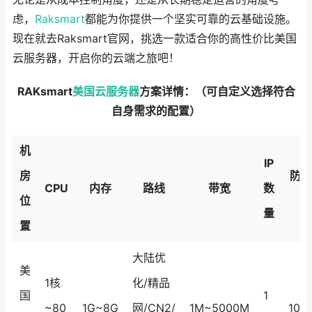
虑，
Raksmart
都能为你提供一个坚实可靠的云基础设施。
现在就去Raksmart官网，挑选一款适合你的高性价比美国
云服务器，开启你的云端之旅吧！
RAKsmart
美国云服务器
方案详情：（可自定义选择符合
自身需求的配置）
机
IP
房
防御
CPU
内存
路线
带宽
数
位
量
置
大陆优
美
1核
化/精品
国
1
~80
1G~8G
网/CN2/
1M~5000M
10G