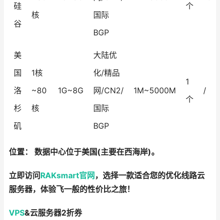
硅
个
核
国际
谷
BGP
美
大陆优
国
1核
化/精品
1
洛
~80
1G~8G
网/CN2/
1M~5000M
/
个
杉
核
国际
矶
BGP
位置： 数据中心位于美国(主要在西海岸)。
立即访问
RAKsmart官网
，选择一款适合您的优化线路云
服务器，体验飞一般的性价比之旅！
VPS
&云服务器2折券