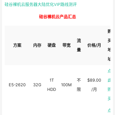
硅谷裸机云服务器大陆优化VIP路线测评
硅谷裸机云产品汇总
购
流
买
方案
内存
硬盘
带宽
价格/月
量
地
址
点
1T
不
$89.00
此
E5-2620
32G
100M
HDD
限
/月
购
买
点