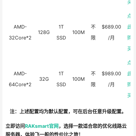
买
点
AMD-
1T
不
$689.00
此
128G
100M
32Core*2
SSD
限
/月
购
买
点
AMD-
1T
不
$989.00
此
32G
100M
64Core*2
SSD
限
/月
购
买
注：上述配置均为默认配置，可在后台任意升级配置。
立即访问
RAKsmart官网
，选择一款适合您的优化线路云
服务器，体验飞一般的性价比之旅！