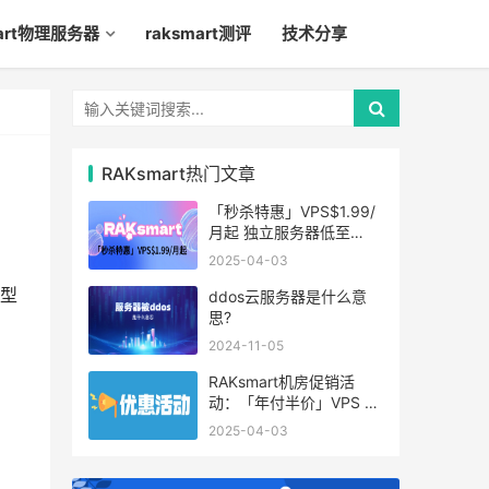
mart物理服务器
raksmart测评
技术分享
RAKsmart热门文章
「秒杀特惠」VPS$1.99/
月起 独立服务器低至
$49/月起
2025-04-03
型
ddos云服务器是什么意
思?
2024-11-05
RAKsmart机房促销活
动：「年付半价」VPS 云
服务器仅$19.6/年起
2025-04-03