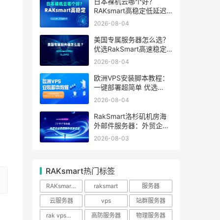
日本裸机云哪个好？
RAKsmart高稳定低延迟
裸机云深度测评
2026-08-04
美国专属服务器怎么选？
优选RakSmart高速稳定
独立服务器
2026-08-04
欧洲VPS安装脚本教程：
一键部署超简单 优选
RakSmart欧洲机房
2026-08-04
RakSmart洛杉矶机房海
外邮件服务器：外贸企业
跨境邮件收发优选
2026-08-03
RAKsmart热门标签
RAKsmart服务器
raksmart
服务器
云服务器
vps
站群服务器
rak vps优惠
高防服务器
物理服务器