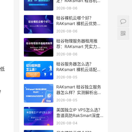
定？RAKsmart 硅谷机房
深度评测
2026-08-06
硅谷裸机云哪个好？
RAKsmart 裸机云优势全
解析
2026-08-06
硅谷物理服务器租用推
荐：RAKsmart 凭实力成
为跨境业务首选
2026-08-06
硅谷服务器怎么选？
低
RAKsmart 裸机云适配跨
境电商 手游后台
2026-08-05
RAKsmart 硅谷独立服务
分
器怎么样？实测解析出海
业务选型参考
2026-08-05
美国独立IP VPS怎么选？
靠谱高防RakSmart深度
推荐
2026-08-04