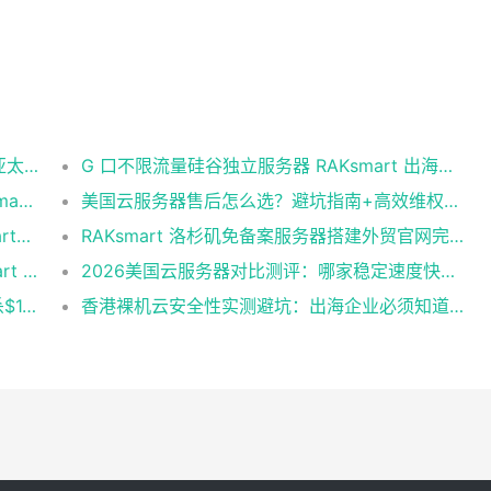
台湾 idc 云服务器怎么选？RakSmart 助力亚太业务高效部署
G 口不限流量硅谷独立服务器 RAKsmart 出海业务实测
美国云服务器IP怎么选？SEO建站优选RakSmart洛杉矶CN2 GIA
美国云服务器售后怎么选？避坑指南+高效维权技巧
海外VPS免备案怎么选？老牌服务商RakSmart省心建站全攻略
RAKsmart 洛杉矶免备案服务器搭建外贸官网完整方案
新加坡云服务器推荐：出海建站首选RakSmart 稳定高防性价比拉满
2026美国云服务器对比测评：哪家稳定速度快？首选RakSmart
RakSmart 5月上云扶持季活动来袭 爆款秒杀$1.99起！新用户首单6.5折
香港裸机云安全性实测避坑：出海企业必须知道的底层真相