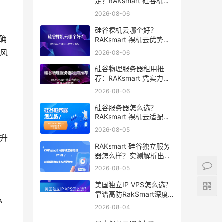
定？RAKsmart 硅谷机房
深度评测
2026-08-06
硅谷裸机云哪个好？
确
RAKsmart 裸机云优势全
解析
风
2026-08-06
硅谷物理服务器租用推
荐：RAKsmart 凭实力成
为跨境业务首选
2026-08-06
硅谷服务器怎么选？
RAKsmart 裸机云适配跨
境电商 手游后台
2026-08-05
升
RAKsmart 硅谷独立服务
器怎么样？实测解析出海
业务选型参考
2026-08-05
美国独立IP VPS怎么选？
靠谱高防RakSmart深度
私
推荐
2026-08-04