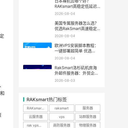
日本裸机云哪个好？
RAKsmart高稳定低延迟
裸机云深度测评
2026-08-04
美国专属服务器怎么选？
优选RakSmart高速稳定
独立服务器
定
2026-08-04
欧洲VPS安装脚本教程：
一键部署超简单 优选
RakSmart欧洲机房
2026-08-04
RakSmart洛杉矶机房海
外邮件服务器：外贸企业
跨境邮件收发优选
2026-08-03
、
和
RAKsmart热门标签
RAKsmart服务器
raksmart
服务器
资
云服务器
vps
站群服务器
rak vps优惠
高防服务器
物理服务器