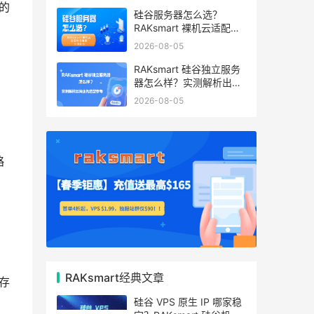
的
硅谷服务器怎么选？
RAKsmart 裸机云适配跨
境电商 手游后台
2026-08-05
RAKsmart 硅谷独立服务
器怎么样？实测解析出海
。
业务选型参考
2026-08-05
略
RAKsmart经典文章
存
硅谷 VPS 原生 IP 哪家稳