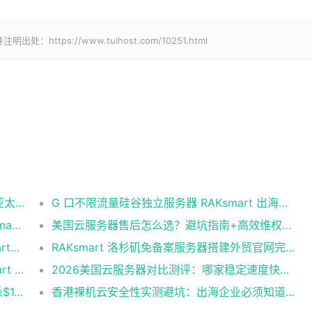
ps://www.tuihost.com/10251.html
台湾 idc 云服务器怎么选？RakSmart 助力亚太业务高效部署
G 口不限流量硅谷独立服务器 RAKsmart 出海业务实测
美国云服务器IP怎么选？SEO建站优选RakSmart洛杉矶CN2 GIA
美国云服务器售后怎么选？避坑指南+高效维权技巧
海外VPS免备案怎么选？老牌服务商RakSmart省心建站全攻略
RAKsmart 洛杉矶免备案服务器搭建外贸官网完整方案
新加坡云服务器推荐：出海建站首选RakSmart 稳定高防性价比拉满
2026美国云服务器对比测评：哪家稳定速度快？首选RakSmart
RakSmart 5月上云扶持季活动来袭 爆款秒杀$1.99起！新用户首单6.5折
香港裸机云安全性实测避坑：出海企业必须知道的底层真相