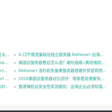
台湾 idc 云服务器怎么选？RakSmart 助力亚太业务高效部署
G 口不限流量硅谷独立服务器 RAKsmart 出海业务实测
美国云服务器IP怎么选？SEO建站优选RakSmart洛杉矶CN2 GIA
美国云服务器售后怎么选？避坑指南+高效维权技巧
海外VPS免备案怎么选？老牌服务商RakSmart省心建站全攻略
RAKsmart 洛杉矶免备案服务器搭建外贸官网完整方案
新加坡云服务器推荐：出海建站首选RakSmart 稳定高防性价比拉满
2026美国云服务器对比测评：哪家稳定速度快？首选RakSmart
RakSmart 5月上云扶持季活动来袭 爆款秒杀$1.99起！新用户首单6.5折
香港裸机云安全性实测避坑：出海企业必须知道的底层真相