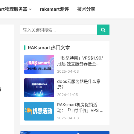
mart物理服务器
raksmart测评
技术分享
RAKsmart热门文章
「秒杀特惠」VPS$1.99/
月起 独立服务器低至
$49/月起
2025-04-03
ddos云服务器是什么意
思?
费
2024-11-05
RAKsmart机房促销活
动：「年付半价」VPS 云
服务器仅$19.6/年起
2025-04-03