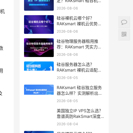
定？RAKsmart 硅谷机房
深度评测
2026-08-06
机
硅谷裸机云哪个好？
RAKsmart 裸机云优势全
解析
2026-08-06
硅谷物理服务器租用推
荐：RAKsmart 凭实力成
数
为跨境业务首选
2026-08-06
硅谷服务器怎么选？
RAKsmart 裸机云适配跨
用
境电商 手游后台
2026-08-05
RAKsmart 硅谷独立服务
及
器怎么样？实测解析出海
业务选型参考
2026-08-05
美国独立IP VPS怎么选？
靠谱高防RakSmart深度
推荐
2026-08-04