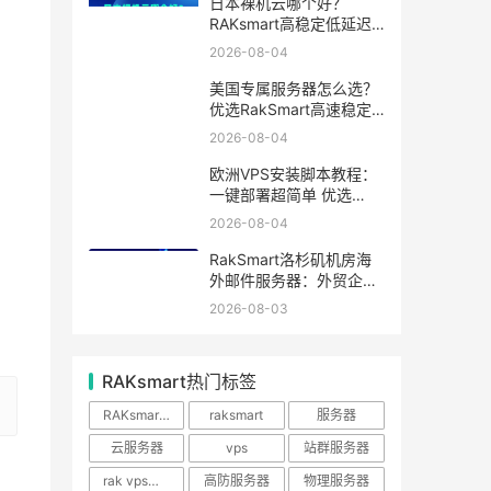
日本裸机云哪个好？
RAKsmart高稳定低延迟
裸机云深度测评
2026-08-04
美国专属服务器怎么选？
优选RakSmart高速稳定
独立服务器
2026-08-04
欧洲VPS安装脚本教程：
一键部署超简单 优选
RakSmart欧洲机房
2026-08-04
RakSmart洛杉矶机房海
外邮件服务器：外贸企业
跨境邮件收发优选
2026-08-03
RAKsmart热门标签
RAKsmart服务器
raksmart
服务器
云服务器
vps
站群服务器
rak vps优惠
高防服务器
物理服务器