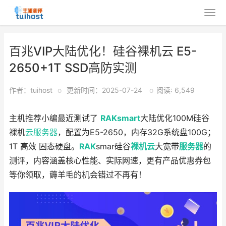
百兆VIP大陆优化！硅谷裸机云 E5-
2650+1T SSD高防实测
作者：tuihost
o
更新时间：2025-07-24
o
阅读: 6,549
主机推荐小编最近测试了
RAKsmart
大陆优化100M硅谷
裸机
云服务器
，配置为E5-2650，内存32G系统盘100G；
1T 高效 固态硬盘。
RAK
smar硅谷
裸机云
大宽带
服务器
的
测评，内容涵盖核心性能、实际网速，更有产品优惠券包
等你领取，薅羊毛的机会错过不再有！