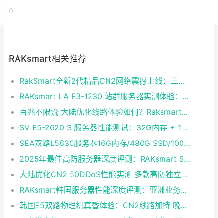
0
RAKsmart相关推荐
RakSmart全新2代精品CN2网络震撼上线：三网融合铸就企业级黄金链路
RAKsmart LA E3-1230 站群服务器实测体验：稳定够用的性价比之选
百兆不限流 大陆优化线路体验如何？Raksmart双路E5裸金属云深度评测
SV E5-2620 S 服务器性能测试：32G内存 + 1T硬盘 + CN2 30M独享带宽实测
SEA双路L5630服务器16G内存/480G SSD/100M独享不限流量 大陆优化CentOS 7.0即开即用
2025年最佳高防服务器深度评测：RAKsmart SV E3-1230成性价比黑马
大陆优化CN2 50DDoS性能实测 多款高防独立服务器半价续费同享
RAKsmart韩国服务器性能深度评测：亚洲业务的高速稳定之选
韩国E5双路物理机真香体验：CN2线路加持 晚高峰表现稳定