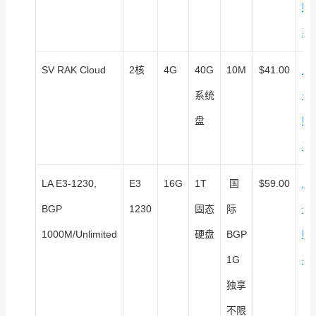
购
买
SV RAK Cloud
2核
4G
40G
10M
$41.00
点
系统
击
盘
购
买
LA E3-1230,
E3
16G
1T
国
$59.00
点
BGP
1230
固态
际
击
1000M/Unlimited
硬盘
BGP
购
1G
买
独享
不限