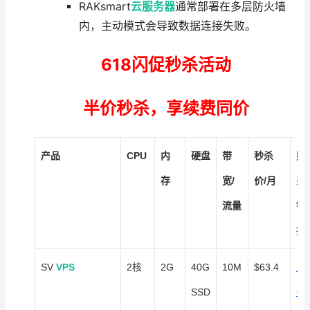
RAKsmart
云服务器
通常部署在多层防火墙
内，主动模式会导致数据连接失败。
618闪促秒杀活动
半价秒杀，享续费同价
产品
CPU
内
硬盘
带
秒杀
购
存
宽/
价/月
买
流量
链
接
SV
VPS
2核
2G
40G
10M
$63.4
点
SSD
击