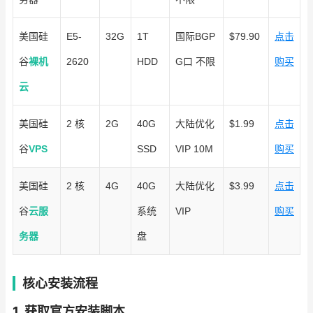
美国硅
E5-
32G
1T
国际BGP
$79.90
点击
谷
裸机
2620
HDD
G口 不限
购买
云
美国硅
2 核
2G
40G
大陆优化
$1.99
点击
谷
VPS
SSD
VIP 10M
购买
美国硅
2 核
4G
40G
大陆优化
$3.99
点击
谷
云服
系统
VIP
购买
务器
盘
核心安装流程
1.
获取官方安装脚本