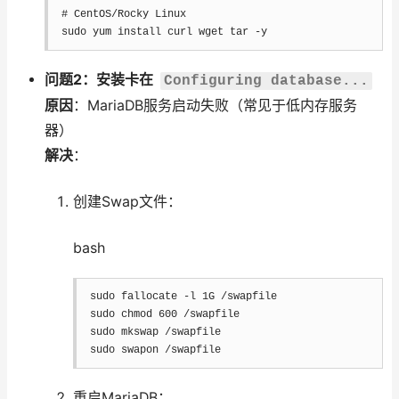
# CentOS/Rocky Linux
sudo
 yum 
install
curl
wget
tar
-y
问题2：安装卡在
Configuring database...
原因
：MariaDB服务启动失败（常见于低内存服务
器）
解决
：
创建Swap文件：
bash
sudo
 fallocate 
-l
sudo
chmod
600
sudo
mkswap
sudo
swapon
 /swapfile
重启MariaDB：