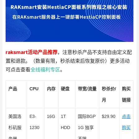
raksmart活动产品推荐
，注意秒杀产品不支持自由定义配
置和退款。（数量有限，秒杀结束后恢复原价）更多活动
可点击查看
全线福利专区
。
产品
CPU
内存
硬盘
带宽/流量
秒杀价/
购买
月
链接
美国洛
E3-
16G
1T
国际BGP
$29.90
点击
杉矶服
1230
HDD
1G 独享
购买
务器
不限