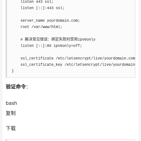
listen
443
 ssl
;
listen
 [::]:443 ssl
;
server_name
 yourdomain.com
;
root
 /var/www/html
;
# 解决常见错误：绑定失败时禁用ipv6only
listen
 [::]:80 ipv6only=off
;
ssl_certificate
 /etc/letsencrypt/live/yourdomain.com/f
ssl_certificate_key
 /etc/letsencrypt/live/yourdomain.c
}
验证命令
：
bash
复制
下载