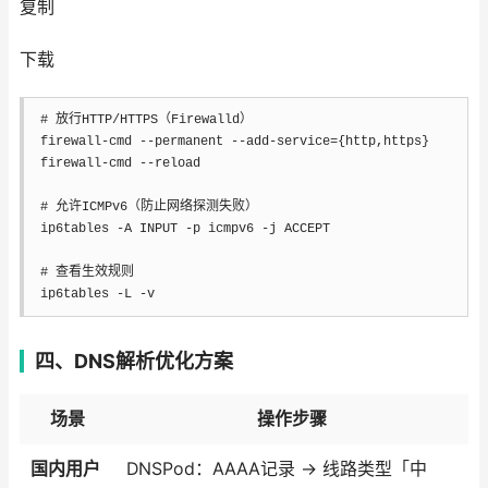
复制
下载
# 放行HTTP/HTTPS（Firewalld）
firewall-cmd 
--permanent
 --add-service
=
{
http,https
}
firewall-cmd 
--reload
# 允许ICMPv6（防止网络探测失败）
ip6tables 
-A
 INPUT 
-p
 icmpv6 
-j
 ACCEPT

# 查看生效规则
ip6tables 
-L
-v
四、DNS解析优化方案
场景
操作步骤
国内用户
DNSPod：AAAA记录 → 线路类型「中