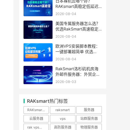
日本裸机云哪个好？
RAKsmart高稳定低延迟
裸机云深度测评
2026-08-04
美国专属服务器怎么选？
优选RakSmart高速稳定
独立服务器
2026-08-04
欧洲VPS安装脚本教程：
一键部署超简单 优选
RakSmart欧洲机房
2026-08-04
RakSmart洛杉矶机房海
外邮件服务器：外贸企业
跨境邮件收发优选
2026-08-03
RAKsmart热门标签
RAKsmart服务器
raksmart
服务器
云服务器
vps
站群服务器
rak vps优惠
高防服务器
物理服务器