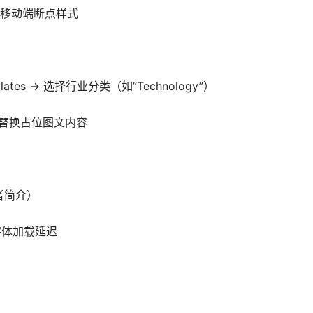
移动端断点样式
Templates → 选择行业分类（如”Technology”）
构，替换占位图文内容
者简介）
减少字体加载延迟