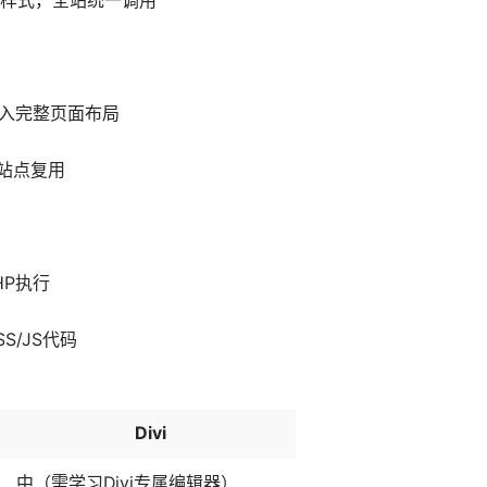
样式，全站统一调用
 导入完整页面布局
其他站点复用
HP执行
SS/JS代码
Divi
中（需学习Divi专属编辑器）