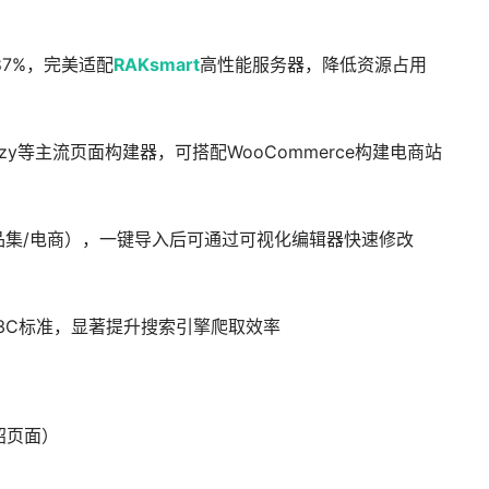
87%，完美适配
RAKsmart
高性能服务器，降低资源占用
er、Brizy等主流页面构建器，可搭配WooCommerce构建电商站
作品集/电商），一键导入后可通过可视化编辑器快速修改
W3C标准，显著提升搜索引擎爬取效率
绍页面）