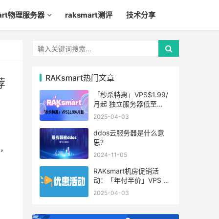
mart物理服务器
raksmart测评
技术分享
RAKsmart热门文章
荐
「秒杀特惠」VPS$1.99/
月起 独立服务器低至
$49/月起
2025-04-03
ddos云服务器是什么意
思?
架，
2024-11-05
RAKsmart机房促销活
动：「年付半价」VPS 云
服务器仅$19.6/年起
2025-04-03