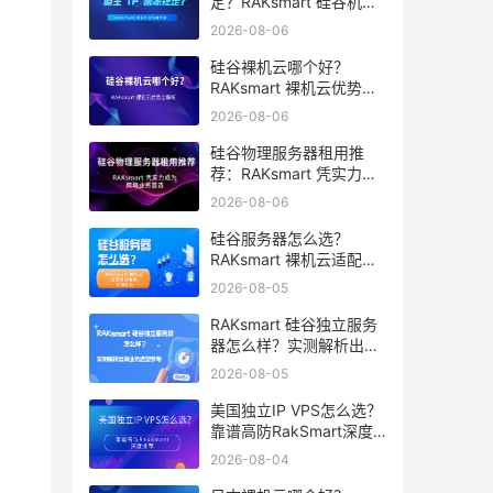
定？RAKsmart 硅谷机房
深度评测
2026-08-06
硅谷裸机云哪个好？
RAKsmart 裸机云优势全
解析
2026-08-06
硅谷物理服务器租用推
荐：RAKsmart 凭实力成
为跨境业务首选
2026-08-06
硅谷服务器怎么选？
RAKsmart 裸机云适配跨
境电商 手游后台
2026-08-05
RAKsmart 硅谷独立服务
器怎么样？实测解析出海
业务选型参考
2026-08-05
美国独立IP VPS怎么选？
靠谱高防RakSmart深度
推荐
2026-08-04