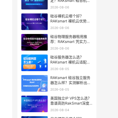
定？RAKsmart 硅谷机房
深度评测
2026-08-06
硅谷裸机云哪个好？
RAKsmart 裸机云优势全
解析
2026-08-06
硅谷物理服务器租用推
荐：RAKsmart 凭实力成
为跨境业务首选
2026-08-06
硅谷服务器怎么选？
RAKsmart 裸机云适配跨
境电商 手游后台
2026-08-05
RAKsmart 硅谷独立服务
器怎么样？实测解析出海
业务选型参考
2026-08-05
美国独立IP VPS怎么选？
靠谱高防RakSmart深度
推荐
2026-08-04