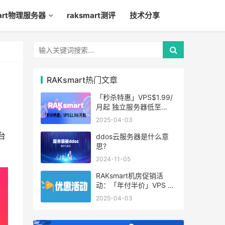
mart物理服务器
raksmart测评
技术分享
RAKsmart热门文章
「秒杀特惠」VPS$1.99/
月起 独立服务器低至
$49/月起
2025-04-03
台
ddos云服务器是什么意
思?
2024-11-05
RAKsmart机房促销活
动：「年付半价」VPS 云
服务器仅$19.6/年起
2025-04-03