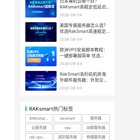
日本裸机云哪个好？
RAKsmart高稳定低延迟
裸机云深度测评
2026-08-04
美国专属服务器怎么选？
优选RakSmart高速稳定
独立服务器
2026-08-04
欧洲VPS安装脚本教程：
一键部署超简单 优选
RakSmart欧洲机房
2026-08-04
RakSmart洛杉矶机房海
外邮件服务器：外贸企业
跨境邮件收发优选
2026-08-03
RAKsmart热门标签
RAKsmart服务器
raksmart
服务器
云服务器
vps
站群服务器
rak vps优惠
高防服务器
物理服务器