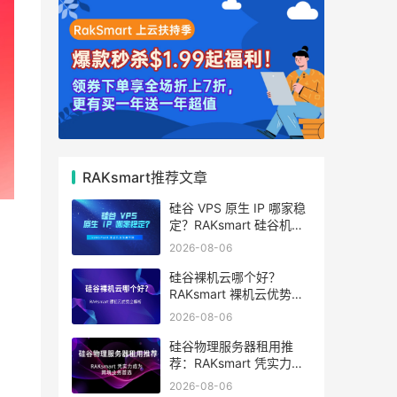
RAKsmart推荐文章
硅谷 VPS 原生 IP 哪家稳
定？RAKsmart 硅谷机房
深度评测
2026-08-06
硅谷裸机云哪个好？
RAKsmart 裸机云优势全
解析
2026-08-06
硅谷物理服务器租用推
荐：RAKsmart 凭实力成
为跨境业务首选
2026-08-06