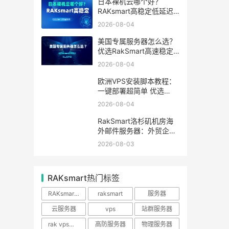
日本裸机云哪个好？
RAKsmart高稳定低延迟
裸机云深度测评
2026-08-04
美国专属服务器怎么选？
优选RakSmart高速稳定
独立服务器
2026-08-04
欧洲VPS安装脚本教程：
一键部署超简单 优选
RakSmart欧洲机房
2026-08-04
RakSmart洛杉矶机房海
外邮件服务器：外贸企业
跨境邮件收发优选
2026-08-03
RAKsmart热门标签
RAKsmart服务器
raksmart
服务器
云服务器
vps
站群服务器
rak vps优惠
高防服务器
物理服务器