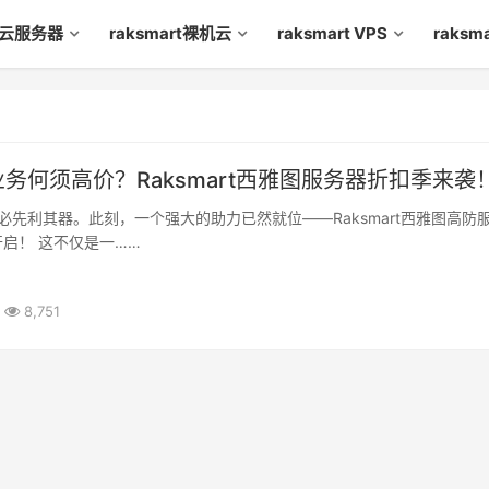
rt云服务器
raksmart裸机云
raksmart VPS
raks
务何须高价？Raksmart西雅图服务器折扣季来袭
先利其器。此刻，一个强大的助力已然就位——Raksmart西雅图高防
启！ 这不仅是一……
8,751