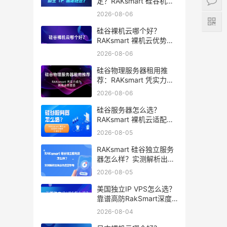
定？RAKsmart 硅谷机房
深度评测
2026-08-06
硅谷裸机云哪个好？
RAKsmart 裸机云优势全
解析
2026-08-06
硅谷物理服务器租用推
荐：RAKsmart 凭实力成
为跨境业务首选
2026-08-06
硅谷服务器怎么选？
RAKsmart 裸机云适配跨
境电商 手游后台
2026-08-05
RAKsmart 硅谷独立服务
器怎么样？实测解析出海
业务选型参考
2026-08-05
美国独立IP VPS怎么选？
靠谱高防RakSmart深度
推荐
2026-08-04