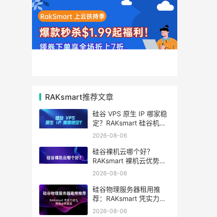
RAKsmart推荐文章
硅谷 VPS 原生 IP 哪家稳
定？RAKsmart 硅谷机房
深度评测
2026-08-06
硅谷裸机云哪个好？
RAKsmart 裸机云优势全
解析
2026-08-06
硅谷物理服务器租用推
荐：RAKsmart 凭实力成
为跨境业务首选
2026-08-06