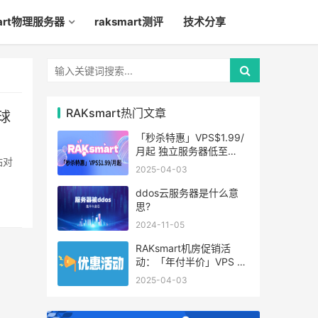
mart物理服务器
raksmart测评
技术分享
RAKsmart热门文章
球
「秒杀特惠」VPS$1.99/
月起 独立服务器低至
站对
$49/月起
2025-04-03
ddos云服务器是什么意
思?
2024-11-05
RAKsmart机房促销活
动：「年付半价」VPS 云
服务器仅$19.6/年起
2025-04-03