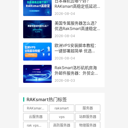
日本裸机云哪个好？
RAKsmart高稳定低延迟
裸机云深度测评
2026-08-04
美国专属服务器怎么选？
优选RakSmart高速稳定
独立服务器
2026-08-04
欧洲VPS安装脚本教程：
一键部署超简单 优选
RakSmart欧洲机房
2026-08-04
RakSmart洛杉矶机房海
外邮件服务器：外贸企业
跨境邮件收发优选
2026-08-03
RAKsmart热门标签
RAKsmart服务器
raksmart
服务器
云服务器
vps
站群服务器
rak vps优惠
高防服务器
物理服务器