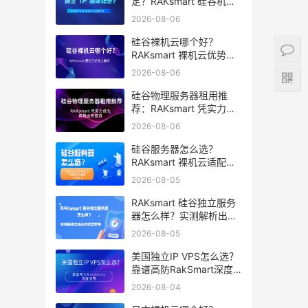
定？RAKsmart 硅谷机房
深度评测
2026-08-06
硅谷裸机云哪个好？
RAKsmart 裸机云优势全
解析
2026-08-06
硅谷物理服务器租用推
荐：RAKsmart 凭实力成
为跨境业务首选
2026-08-06
硅谷服务器怎么选？
RAKsmart 裸机云适配跨
境电商 手游后台
2026-08-05
RAKsmart 硅谷独立服务
器怎么样？实测解析出海
业务选型参考
2026-08-05
美国独立IP VPS怎么选？
靠谱高防RakSmart深度
推荐
2026-08-04