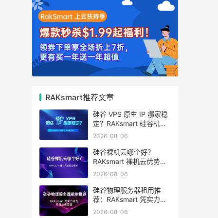
RAKsmart推荐文章
硅谷 VPS 原生 IP 哪家稳
定？RAKsmart 硅谷机房
深度评测
2026-08-06
硅谷裸机云哪个好？
RAKsmart 裸机云优势全
解析
2026-08-06
硅谷物理服务器租用推
荐：RAKsmart 凭实力成
为跨境业务首选
2026-08-06