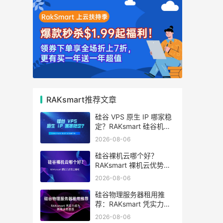
RAKsmart推荐文章
硅谷 VPS 原生 IP 哪家稳
定？RAKsmart 硅谷机房
深度评测
2026-08-06
硅谷裸机云哪个好？
RAKsmart 裸机云优势全
解析
2026-08-06
硅谷物理服务器租用推
荐：RAKsmart 凭实力成
为跨境业务首选
2026-08-06