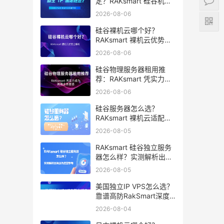
定？RAKsmart 硅谷机房
深度评测
2026-08-06
硅谷裸机云哪个好？
RAKsmart 裸机云优势全
解析
2026-08-06
硅谷物理服务器租用推
荐：RAKsmart 凭实力成
为跨境业务首选
2026-08-06
硅谷服务器怎么选？
RAKsmart 裸机云适配跨
境电商 手游后台
2026-08-05
RAKsmart 硅谷独立服务
器怎么样？实测解析出海
业务选型参考
2026-08-05
美国独立IP VPS怎么选？
靠谱高防RakSmart深度
推荐
2026-08-04