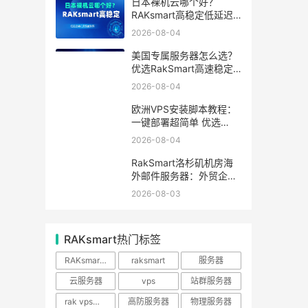
日本裸机云哪个好？
RAKsmart高稳定低延迟
裸机云深度测评
2026-08-04
美国专属服务器怎么选？
优选RakSmart高速稳定
独立服务器
2026-08-04
欧洲VPS安装脚本教程：
一键部署超简单 优选
RakSmart欧洲机房
2026-08-04
RakSmart洛杉矶机房海
外邮件服务器：外贸企业
跨境邮件收发优选
2026-08-03
RAKsmart热门标签
RAKsmart服务器
raksmart
服务器
云服务器
vps
站群服务器
rak vps优惠
高防服务器
物理服务器