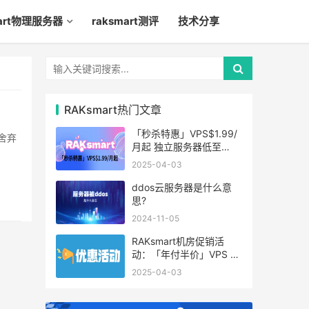
mart物理服务器
raksmart测评
技术分享
RAKsmart热门文章
「秒杀特惠」VPS$1.99/
舍弃
月起 独立服务器低至
$49/月起
2025-04-03
ddos云服务器是什么意
思?
2024-11-05
RAKsmart机房促销活
动：「年付半价」VPS 云
服务器仅$19.6/年起
2025-04-03