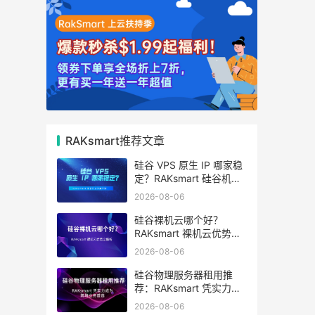
RAKsmart推荐文章
硅谷 VPS 原生 IP 哪家稳
定？RAKsmart 硅谷机房
深度评测
2026-08-06
硅谷裸机云哪个好？
RAKsmart 裸机云优势全
解析
2026-08-06
硅谷物理服务器租用推
荐：RAKsmart 凭实力成
为跨境业务首选
2026-08-06