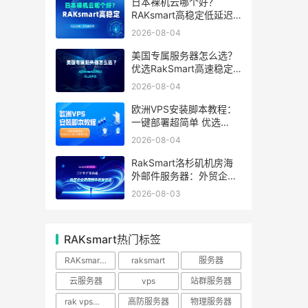
日本裸机云哪个好？
RAKsmart高稳定低延迟
裸机云深度测评
2026-08-04
美国专属服务器怎么选？
优选RakSmart高速稳定
独立服务器
2026-08-04
欧洲VPS安装脚本教程：
一键部署超简单 优选
RakSmart欧洲机房
2026-08-04
RakSmart洛杉矶机房海
外邮件服务器：外贸企业
跨境邮件收发优选
2026-08-03
RAKsmart热门标签
RAKsmart服务器
raksmart
服务器
云服务器
vps
站群服务器
rak vps优惠
高防服务器
物理服务器