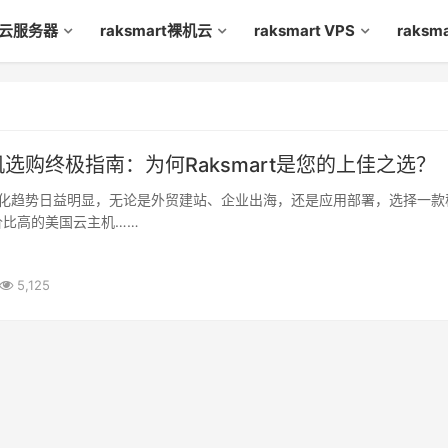
rt云服务器
raksmart裸机云
raksmart VPS
raks
选购终极指南：为何Raksmart是您的上佳之选？
化趋势日益明显，无论是外贸建站、企业出海，还是应用部署，选择一款
价比高的美国云主机……
5,125