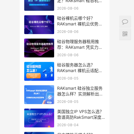
定？RAKsmart 硅谷机房
深度评测
2026-08-06
硅谷裸机云哪个好？
RAKsmart 裸机云优势全
解析
2026-08-06
硅谷物理服务器租用推
荐：RAKsmart 凭实力成
为跨境业务首选
2026-08-06
硅谷服务器怎么选？
RAKsmart 裸机云适配跨
境电商 手游后台
2026-08-05
RAKsmart 硅谷独立服务
器怎么样？实测解析出海
业务选型参考
2026-08-05
美国独立IP VPS怎么选？
靠谱高防RakSmart深度
推荐
2026-08-04