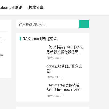
raksmart测评
技术分享
RAKsmart热门文章
置一
「秒杀特惠」VPS$1.99/
月起 独立服务器低至
处理
$49/月起
2025-04-03
ddos云服务器是什么意
思?
2024-11-05
RAKsmart机房促销活
动：「年付半价」VPS 云
服务器仅$19.6/年起
2025-04-03