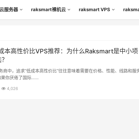
rt云服务器
raksmart裸机云
raksmart VPS
raks
低成本高性价比VPS推荐：为什么Raksmart是中小
选？
务商中，追求“低成本高性价比”往往意味着需要在价格、性能、线路和服
如果你厌倦了国际……
4,026