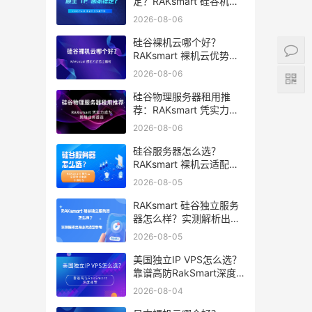
定？RAKsmart 硅谷机房
深度评测
2026-08-06
硅谷裸机云哪个好？
RAKsmart 裸机云优势全
解析
2026-08-06
硅谷物理服务器租用推
荐：RAKsmart 凭实力成
为跨境业务首选
2026-08-06
硅谷服务器怎么选？
RAKsmart 裸机云适配跨
境电商 手游后台
2026-08-05
RAKsmart 硅谷独立服务
器怎么样？实测解析出海
业务选型参考
2026-08-05
美国独立IP VPS怎么选？
靠谱高防RakSmart深度
推荐
2026-08-04