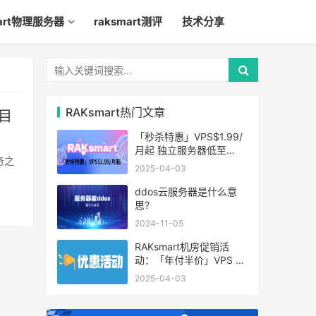
mart物理服务器
raksmart测评
技术分享
RAKsmart热门文章
项目
「秒杀特惠」VPS$1.99/
月起 独立服务器低至
务之
$49/月起
2025-04-03
ddos云服务器是什么意
思?
2024-11-05
RAKsmart机房促销活
动：「年付半价」VPS 云
服务器仅$19.6/年起
2025-04-03