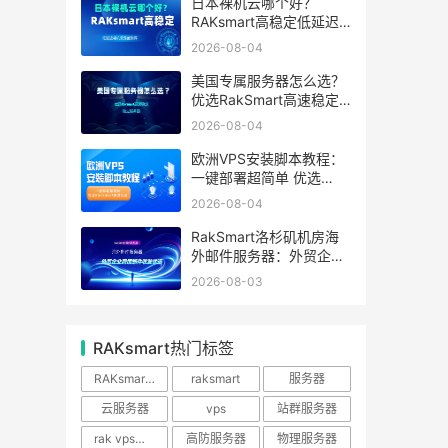
日本裸机云哪个好？
RAKsmart高稳定低延迟
裸机云深度测评
2026-08-04
美国专属服务器怎么选？
优选RakSmart高速稳定
独立服务器
2026-08-04
欧洲VPS安装脚本教程：
一键部署超简单 优选
RakSmart欧洲机房
2026-08-04
RakSmart洛杉矶机房海
外邮件服务器：外贸企业
跨境邮件收发优选
2026-08-03
RAKsmart热门标签
RAKsmart服务器
raksmart
服务器
云服务器
vps
站群服务器
rak vps优惠
高防服务器
物理服务器