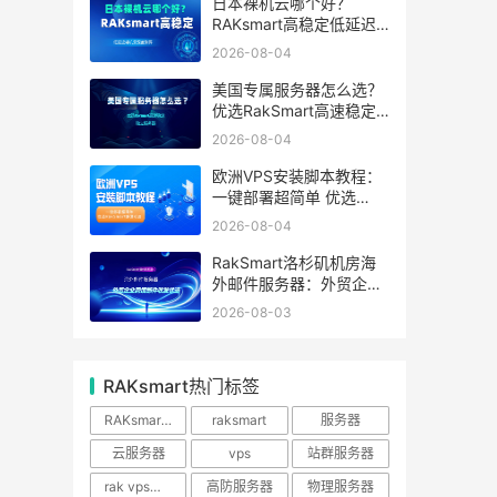
日本裸机云哪个好？
RAKsmart高稳定低延迟
裸机云深度测评
2026-08-04
美国专属服务器怎么选？
优选RakSmart高速稳定
独立服务器
2026-08-04
欧洲VPS安装脚本教程：
一键部署超简单 优选
RakSmart欧洲机房
2026-08-04
RakSmart洛杉矶机房海
外邮件服务器：外贸企业
跨境邮件收发优选
2026-08-03
RAKsmart热门标签
RAKsmart服务器
raksmart
服务器
云服务器
vps
站群服务器
rak vps优惠
高防服务器
物理服务器