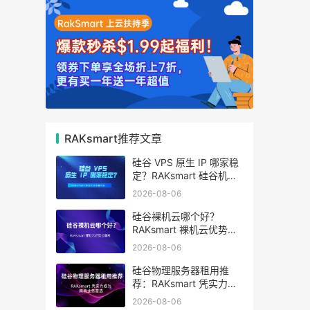
RAKsmart推荐文章
硅谷 VPS 原生 IP 哪家稳
定？RAKsmart 硅谷机房
深度评测
2026-08-06
硅谷裸机云哪个好？
RAKsmart 裸机云优势全
解析
2026-08-06
硅谷物理服务器租用推
荐：RAKsmart 凭实力成
为跨境业务首选
2026-08-06