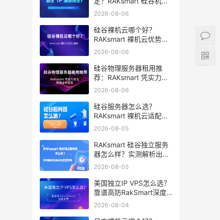
定？RAKsmart 硅谷机房
深度评测
2026-08-06
硅谷裸机云哪个好？
RAKsmart 裸机云优势全
解析
2026-08-06
硅谷物理服务器租用推
荐：RAKsmart 凭实力成
为跨境业务首选
2026-08-06
硅谷服务器怎么选？
RAKsmart 裸机云适配跨
境电商 手游后台
2026-08-05
RAKsmart 硅谷独立服务
器怎么样？实测解析出海
业务选型参考
2026-08-05
美国独立IP VPS怎么选？
靠谱高防RakSmart深度
推荐
2026-08-04